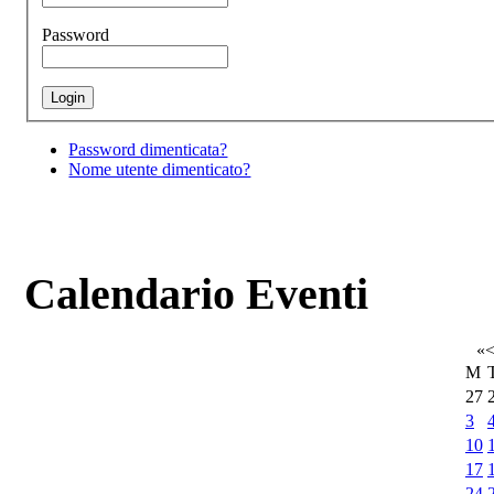
Password
Password dimenticata?
Nome utente dimenticato?
Calendario Eventi
«
M
27
3
10
17
24