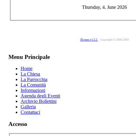
Thursday, 4. June 2026
JEvents v1.5.2
Copyright © 2006-2009
Menu Principale
Home
La Chiesa
La Parrocchia
La Comunità
Informazioni
Agenda degli Eventi
Archivio Bollettini
Galleria
Contattaci
Accesso