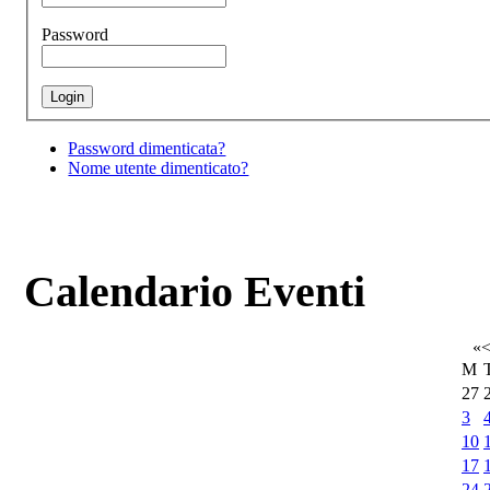
Password
Password dimenticata?
Nome utente dimenticato?
Calendario Eventi
«
M
27
3
10
17
24