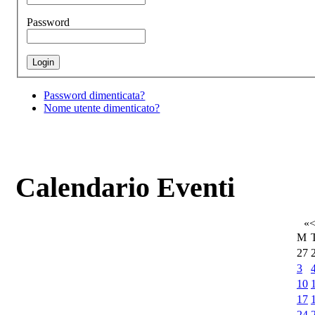
Password
Password dimenticata?
Nome utente dimenticato?
Calendario Eventi
«
M
27
3
10
17
24