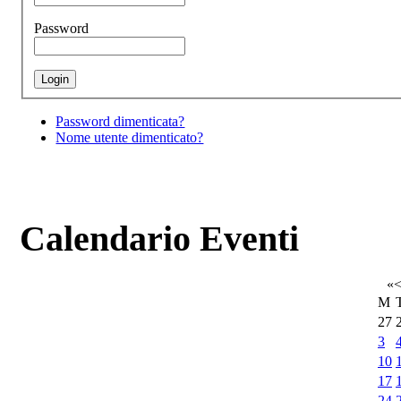
Password
Password dimenticata?
Nome utente dimenticato?
Calendario Eventi
«
M
27
3
10
17
24