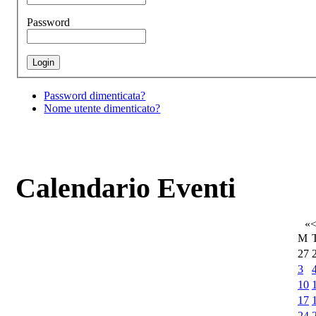
Password
Password dimenticata?
Nome utente dimenticato?
Calendario Eventi
«
M
27
3
10
17
24