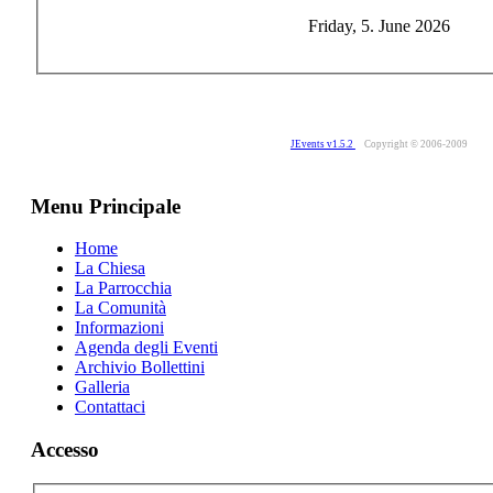
Friday, 5. June 2026
JEvents v1.5.2
Copyright © 2006-2009
Menu Principale
Home
La Chiesa
La Parrocchia
La Comunità
Informazioni
Agenda degli Eventi
Archivio Bollettini
Galleria
Contattaci
Accesso