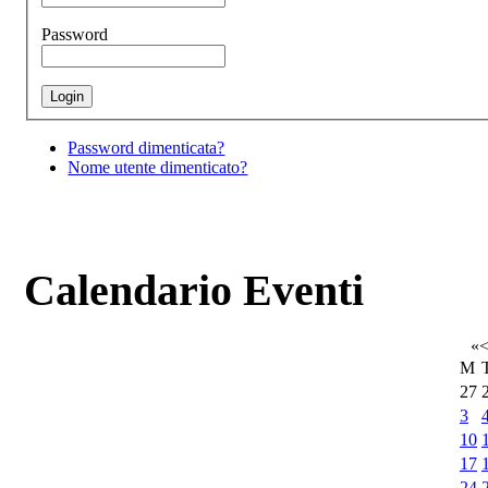
Password
Password dimenticata?
Nome utente dimenticato?
Calendario Eventi
«
M
27
3
10
17
24