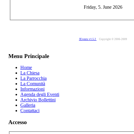
Friday, 5. June 2026
JEvents v1.5.2
Copyright © 2006-2009
Menu Principale
Home
La Chiesa
La Parrocchia
La Comunità
Informazioni
Agenda degli Eventi
Archivio Bollettini
Galleria
Contattaci
Accesso