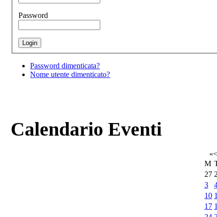
Password
Password dimenticata?
Nome utente dimenticato?
Calendario Eventi
«
M
27
3
10
17
24