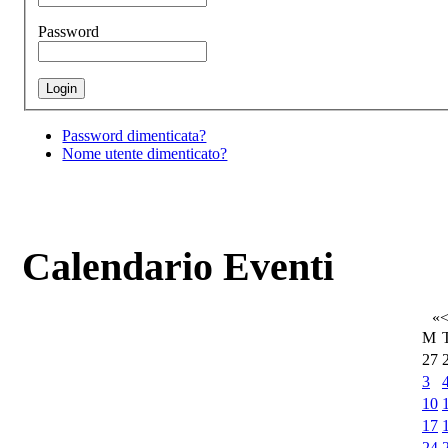
Password
Password dimenticata?
Nome utente dimenticato?
Calendario Eventi
«
M
27
3
10
17
24