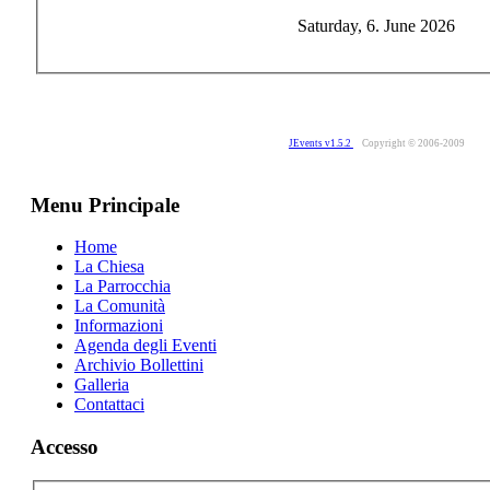
Saturday, 6. June 2026
JEvents v1.5.2
Copyright © 2006-2009
Menu Principale
Home
La Chiesa
La Parrocchia
La Comunità
Informazioni
Agenda degli Eventi
Archivio Bollettini
Galleria
Contattaci
Accesso