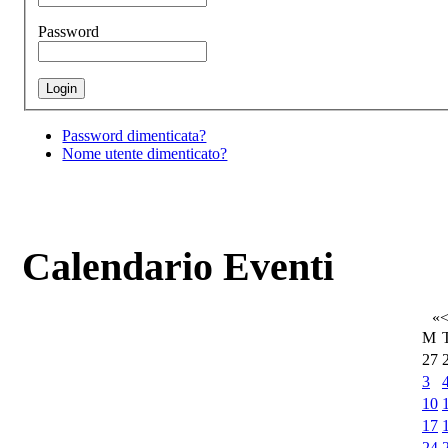
Password
Password dimenticata?
Nome utente dimenticato?
Calendario Eventi
«
M
27
3
10
17
24