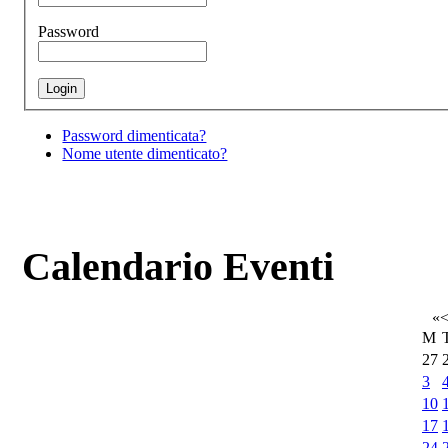
Password
Password dimenticata?
Nome utente dimenticato?
Calendario Eventi
«
M
27
3
10
17
24