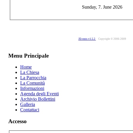
Sunday, 7. June 2026
JEvents v1.5.2
Copyright © 2006-2009
Menu Principale
Home
La Chiesa
La Parrocchia
La Comunità
Informazioni
Agenda degli Eventi
Archivio Bollettini
Galleria
Contattaci
Accesso