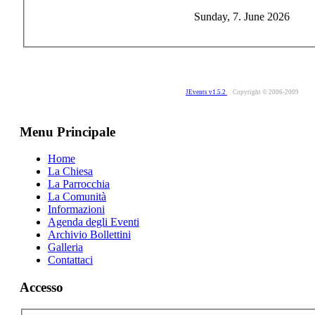
Sunday, 7. June 2026
JEvents v1.5.2
Copyright © 2006-2009
Menu Principale
Home
La Chiesa
La Parrocchia
La Comunità
Informazioni
Agenda degli Eventi
Archivio Bollettini
Galleria
Contattaci
Accesso