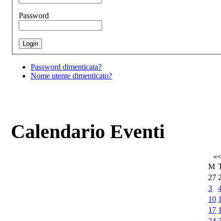
Password
Password dimenticata?
Nome utente dimenticato?
Calendario Eventi
«
M
27
3
10
17
24