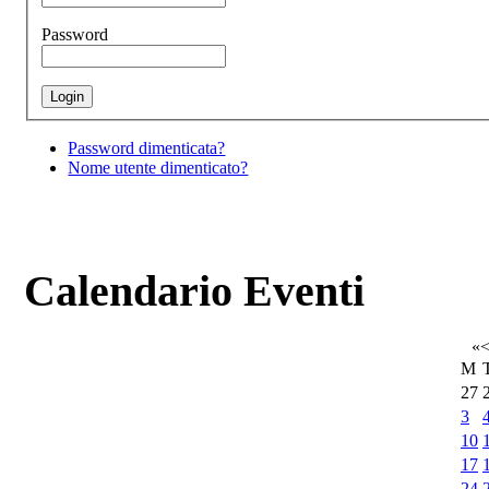
Password
Password dimenticata?
Nome utente dimenticato?
Calendario Eventi
«
M
27
3
10
17
24