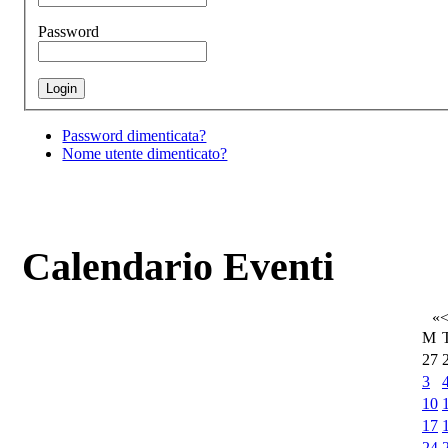
Password
Password dimenticata?
Nome utente dimenticato?
Calendario Eventi
«
M
27
3
10
17
24