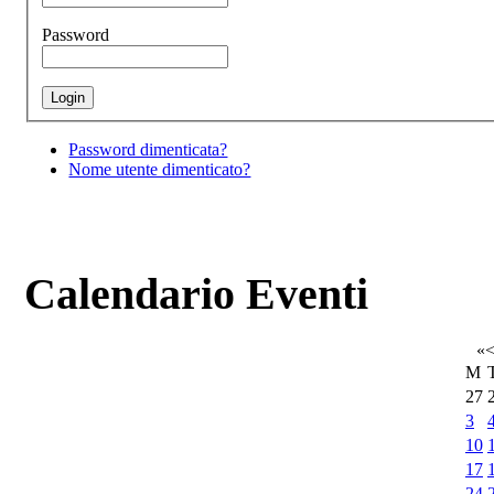
Password
Password dimenticata?
Nome utente dimenticato?
Calendario Eventi
«
M
27
3
10
17
24