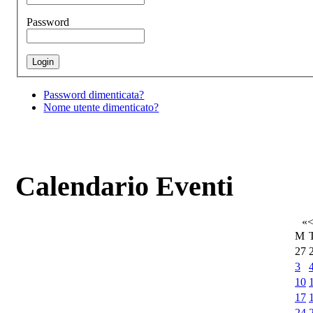
Password
Password dimenticata?
Nome utente dimenticato?
Calendario Eventi
«
M
27
3
10
17
24