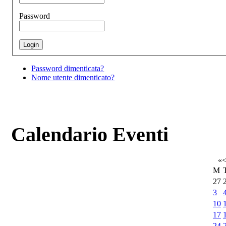
Password
Password dimenticata?
Nome utente dimenticato?
Calendario Eventi
«
M
27
3
10
17
24