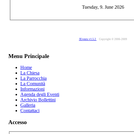
Tuesday, 9. June 2026
JEvents v1.5.2
Copyright © 2006-2009
Menu Principale
Home
La Chiesa
La Parrocchia
La Comunità
Informazioni
Agenda degli Eventi
Archivio Bollettini
Galleria
Contattaci
Accesso