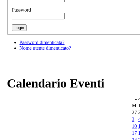
Password
Password dimenticata?
Nome utente dimenticato?
Calendario Eventi
«
M
27
3
10
17
24