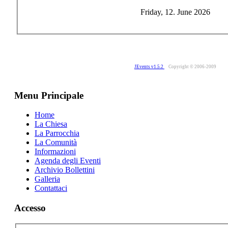
Friday, 12. June 2026
JEvents v1.5.2
Copyright © 2006-2009
Menu Principale
Home
La Chiesa
La Parrocchia
La Comunità
Informazioni
Agenda degli Eventi
Archivio Bollettini
Galleria
Contattaci
Accesso