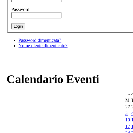
Password
Password dimenticata?
Nome utente dimenticato?
Calendario Eventi
«
M
27
3
10
17
24