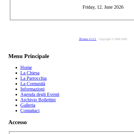
Friday, 12. June 2026
JEvents v1.5.2
Copyright © 2006-2009
Menu Principale
Home
La Chiesa
La Parrocchia
La Comunità
Informazioni
Agenda degli Eventi
Archivio Bollettini
Galleria
Contattaci
Accesso