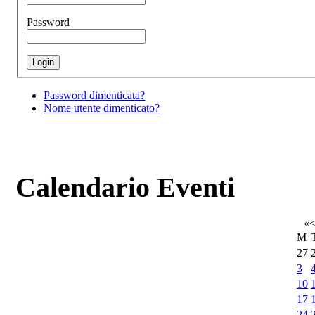
Password
Password dimenticata?
Nome utente dimenticato?
Calendario Eventi
«
M
27
3
10
17
24