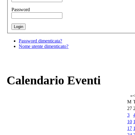
Password
Password dimenticata?
Nome utente dimenticato?
Calendario Eventi
«
M
27
3
10
17
24