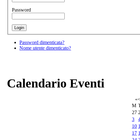
Password
Password dimenticata?
Nome utente dimenticato?
Calendario Eventi
«
M
27
3
10
17
24