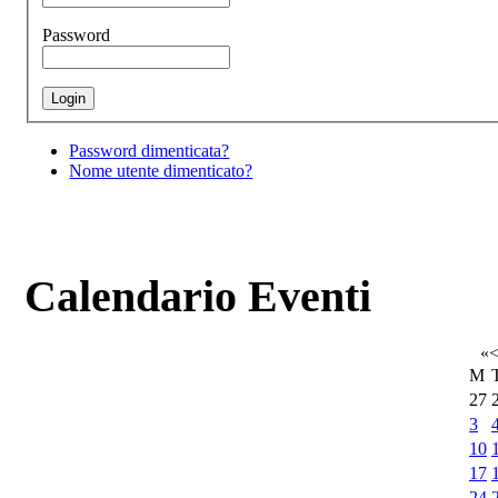
Password
Password dimenticata?
Nome utente dimenticato?
Calendario Eventi
«
M
27
3
10
17
24