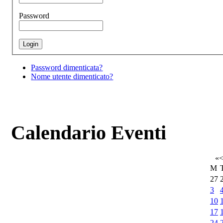
Password
Password dimenticata?
Nome utente dimenticato?
Calendario Eventi
«
M
27
3
10
17
24