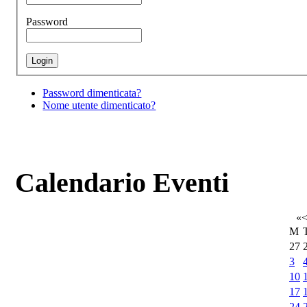
Password
Password dimenticata?
Nome utente dimenticato?
Calendario Eventi
«
M
27
3
10
17
24