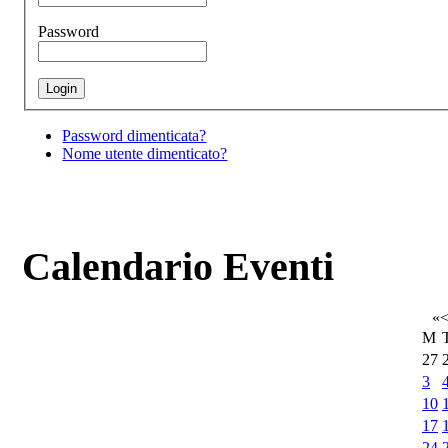
Password
Password dimenticata?
Nome utente dimenticato?
Calendario Eventi
«
M
27
3
10
17
24