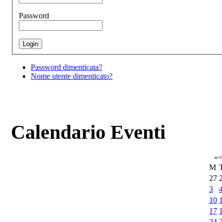
Password
Password dimenticata?
Nome utente dimenticato?
Calendario Eventi
«
M
27
3
10
17
24