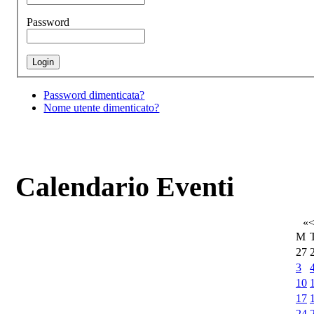
Password
Password dimenticata?
Nome utente dimenticato?
Calendario Eventi
«
M
27
3
10
17
24