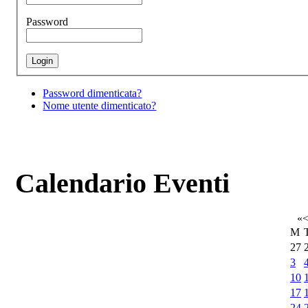
Password
Password dimenticata?
Nome utente dimenticato?
Calendario Eventi
«
M
27
3
10
17
24