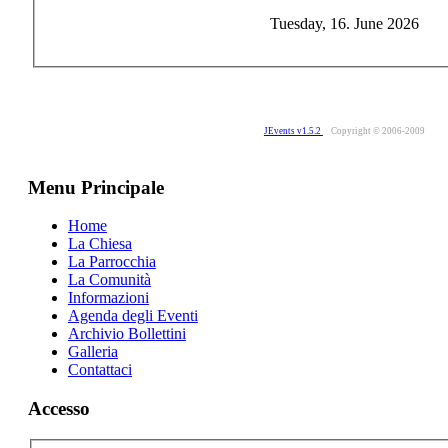
Tuesday, 16. June 2026
JEvents v1.5.2
Copyright © 2006-2009
Menu Principale
Home
La Chiesa
La Parrocchia
La Comunità
Informazioni
Agenda degli Eventi
Archivio Bollettini
Galleria
Contattaci
Accesso