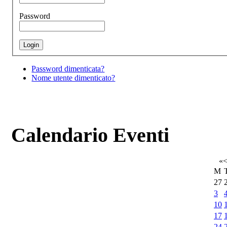
Password
Password dimenticata?
Nome utente dimenticato?
Calendario Eventi
«
M
27
3
10
17
24