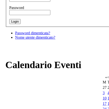
Password
Password dimenticata?
Nome utente dimenticato?
Calendario Eventi
«
M
27
3
10
17
24