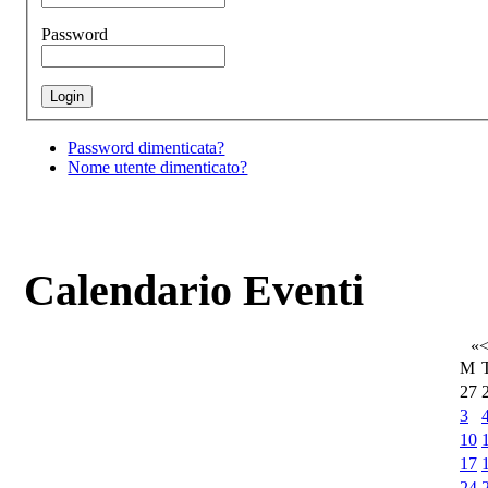
Password
Password dimenticata?
Nome utente dimenticato?
Calendario Eventi
«
M
27
3
10
17
24