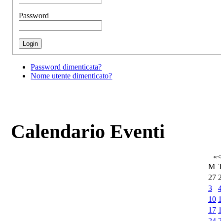
Password
Password dimenticata?
Nome utente dimenticato?
Calendario Eventi
«
M
27
3
10
17
24