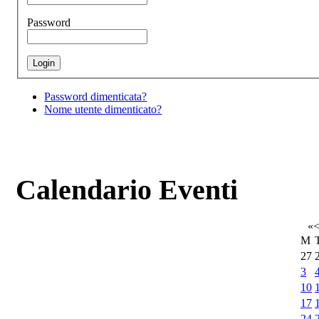
Password
Password dimenticata?
Nome utente dimenticato?
Calendario Eventi
«
M
27
3
10
17
24