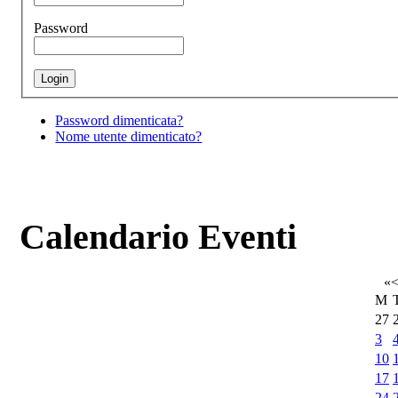
Password
Password dimenticata?
Nome utente dimenticato?
Calendario Eventi
«
M
27
3
10
17
24