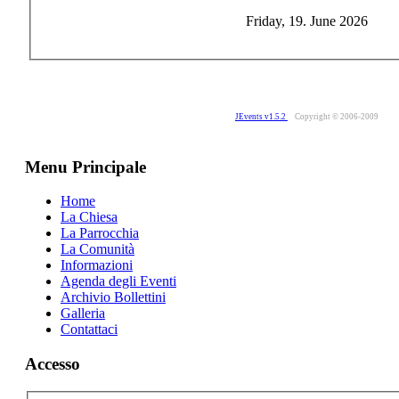
Friday, 19. June 2026
JEvents v1.5.2
Copyright © 2006-2009
Menu Principale
Home
La Chiesa
La Parrocchia
La Comunità
Informazioni
Agenda degli Eventi
Archivio Bollettini
Galleria
Contattaci
Accesso