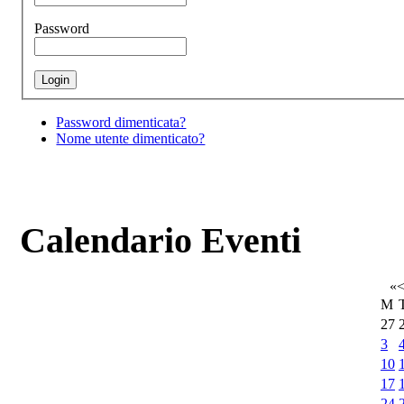
Password
Password dimenticata?
Nome utente dimenticato?
Calendario Eventi
«
M
27
3
10
17
24