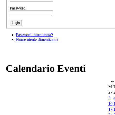
Password
Password dimenticata?
Nome utente dimenticato?
Calendario Eventi
«
M
27
3
10
17
24