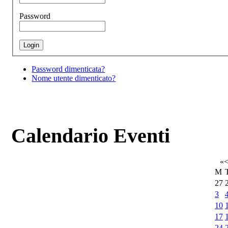
Password
Password dimenticata?
Nome utente dimenticato?
Calendario Eventi
«
M
27
3
10
17
24