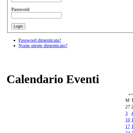
Password
Password dimenticata?
Nome utente dimenticato?
Calendario Eventi
«
M
27
3
10
17
24