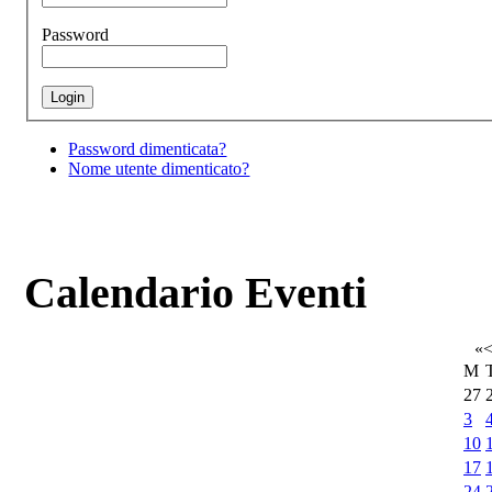
Password
Password dimenticata?
Nome utente dimenticato?
Calendario Eventi
«
M
27
3
10
17
24